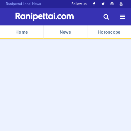
Ranipettai Local News
Follow us






Home
News
Horoscope