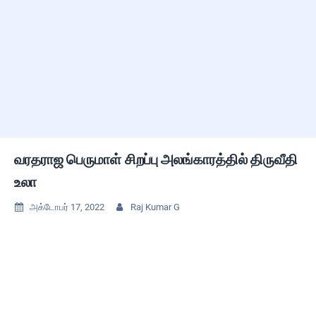
வரதராஜ பெருமாள் சிறப்பு அலங்காரத்தில் திருவீதி
உலா
அக்டோபர் 17, 2022
Raj Kumar G

