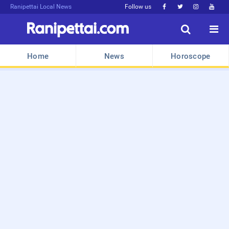
Ranipettai Local News
Follow us






Home
News
Horoscope