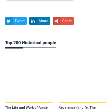
Tweet
Share
Share



Top 200 Historical people
The Life and Work of Annie
Reverence for Life: The