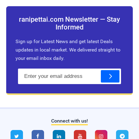
ranipettai.com Newsletter — Stay
Informed
Sign up for Latest News and get latest Deals
updates in local market. We delivered straight to
your email inbox daily.
E
m
a
i
l
Connect with us!
Live Traffic Feed
A visitor from
Singapore
viewed






"
இயற்கை முறையில் ஹேர் டை தயாரிப்பது…
"