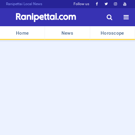
Ranipettai Local News
Follow us






Home
News
Horoscope