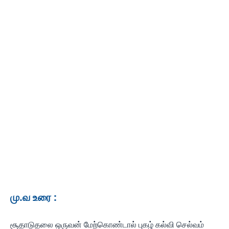
மு.வ உரை :
சூதாடுதலை ஒருவன் மேற்கொண்டால் புகழ் கல்வி செல்வம்