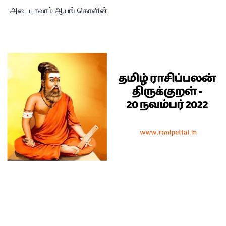
அடையாவாம் ஆயங் கொளின்.