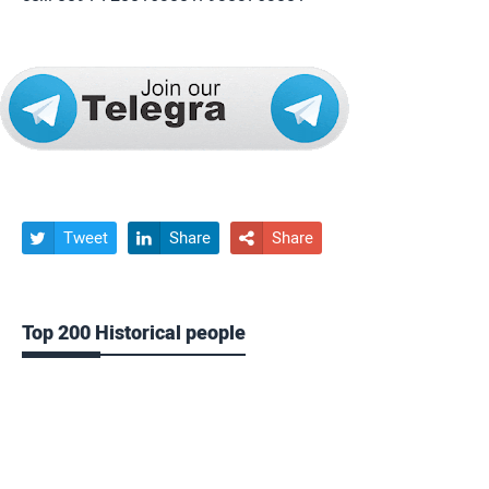
Tweet
Share
Share



Top 200 Historical people