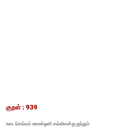
குறள் : 939
உடைசெல்வம் ஊண்ஒளி கல்விஎன்று ஐந்தும்