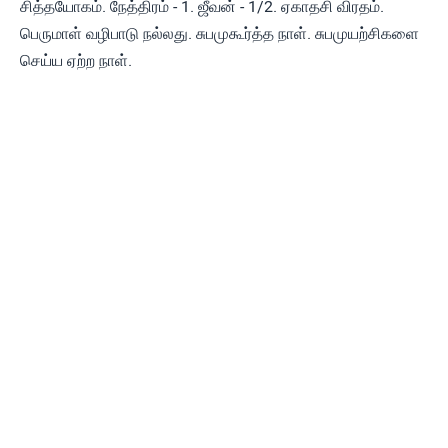
சித்தயோகம். நேத்திரம் - 1. ஜீவன் - 1/2. ஏகாதசி விரதம்.
பெருமாள் வழிபாடு நல்லது. சுபமுகூர்த்த நாள். சுபமுயற்சிகளை
செய்ய ஏற்ற நாள்.