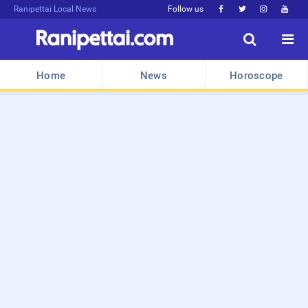
Ranipettai Local News
Follow us






Home
News
Horoscope