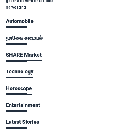
get the benefit of tax loss
harvesting
Automobile
மூலிகை சமையல்
SHARE Market
Technology
Horoscope
Entertainment
Latest Stories