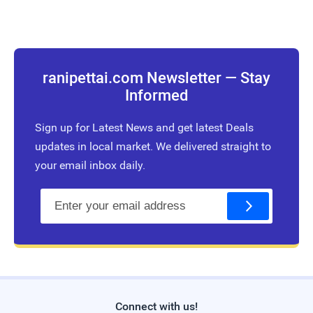
ranipettai.com Newsletter — Stay
Informed
Sign up for Latest News and get latest Deals
updates in local market. We delivered straight to
your email inbox daily.
E
m
a
i
l
Connect with us!
Live Traffic Feed