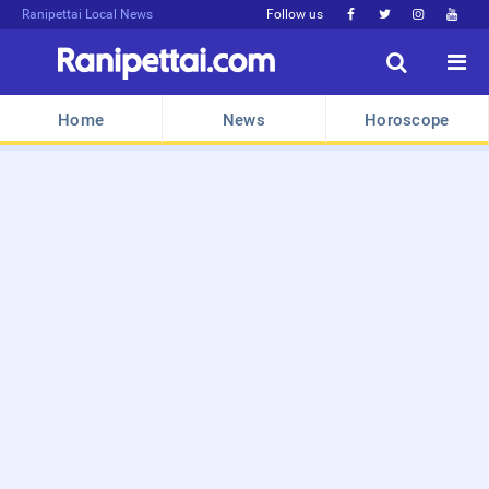
Ranipettai Local News
Follow us






Home
News
Horoscope