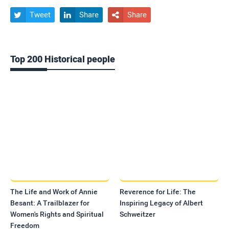
Tweet
Share
Share



Top 200 Historical people
The Life and Work of Annie
Reverence for Life: The
Besant: A Trailblazer for
Inspiring Legacy of Albert
Women's Rights and Spiritual
Schweitzer
Freedom